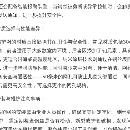
还会配备智能报警装置，当钢丝被剪断或异常拉扯时，会触
发送通知，进一步提升安全性。
材质选择与性能差异：
防护网的材质直接影响其耐用性与安全性。常见材质包括30
锈钢，前者适用于大多数室内环境，后者因添加了钼元素，具
，更适合沿海或高湿度地区。纳米涂层技术则通过在钢丝表
，进一步增强防锈性能，同时减少灰尘附着，便于清洁。网
衡安全与通透性——50毫米的网孔可防止儿童头部通过，同
若需更高安全性，可选择更小的网孔规格。
安装与维护注意事项：
防护网的安装需由专业人员操作，确保支架固定牢固、钢丝
中，需定期检查钢丝是否有松动、断裂或护套破损，发现
时可用软布擦拭网面，避免使用尖锐工具刮擦，以免损伤镀