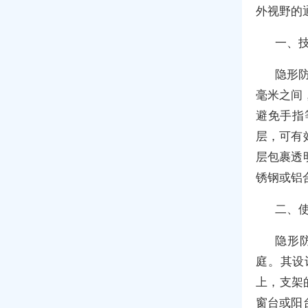
外视野的
一、
隐形
毫米之间
避免手指
层，可有
层包裹透
锈钢或铝
二、
隐形
庭。其设
上，支架
窗台或阳