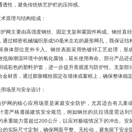
通透性，避免传统铁艺护栏的压抑感。
技术原理与结构组成：
防护网主要由高强度钢丝、固定支架和紧固件构成。钢丝直径通
，通过精密机械编织形成50毫米左右的菱形网孔，既保证结
等身体部位意外卡入。钢丝表面采用热镀锌工艺处理，形
效抵御潮湿环境中的氧化腐蚀，延长使用寿命。部分产品还
明或彩色的塑料护套，进一步提升美观度与防护性。支架部
合金材质，通过膨胀螺栓固定在墙体或窗框上，确保整体稳
使用场景与安全设计：
防护网的核心应用场景是家庭安全防护，尤其适合有儿童
计需严格遵循建筑安全规范，例如钢丝的抗拉强度需达到5
的承重能力需超过200公斤，以应对极端情况下的冲击。安
台的实际尺寸定制，确保网面平整、无松动，避免留下安全