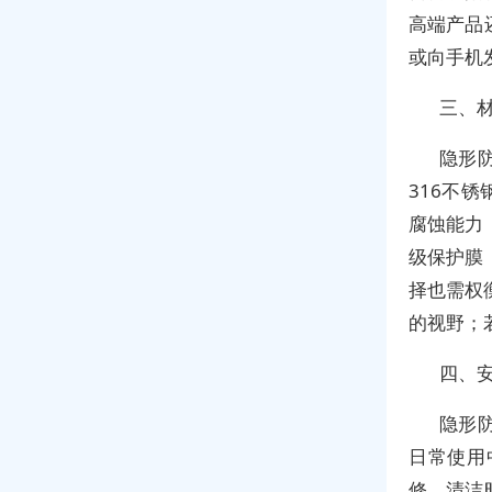
高端产品
或向手机
三、
隐形
316不
腐蚀能力
级保护膜
择也需权
的视野；
四、
隐形
日常使用
修。清洁