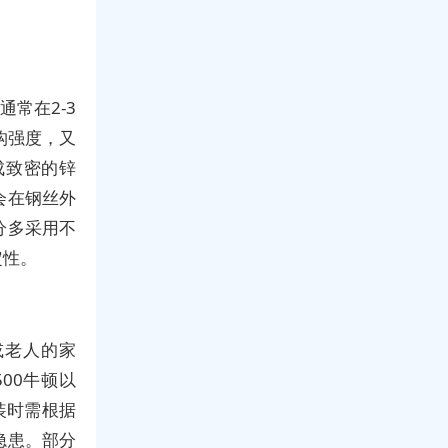
常在2-3
构强度，又
成致密的锌
会在钢丝外
分多采用不
定性。
或老人的家
00牛顿以
装时需根据
隐患。部分