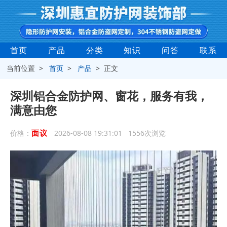
首页
产品
分类
知识
问答
联系
当前位置 >
首页
>
产品
> 正文
深圳铝合金防护网、窗花，服务有我，
满意由您
面议
价格：
2026-08-08 19:31:01 1556次浏览