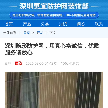
首页
产品
分类
知识
问答
联系
当前位置 >
首页
>
产品
> 正文
深圳隐形防护网，用真心换诚信，优质
服务请放心
面议
价格：
2026-08-06 04:42:01 1565次浏览